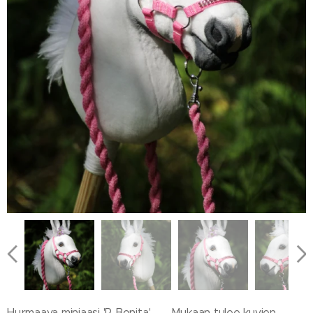
Size compared to A4 paper sheet
Hurmaava miniaasi 'R Bonita' 🩷 Mukaan tulee kuvien