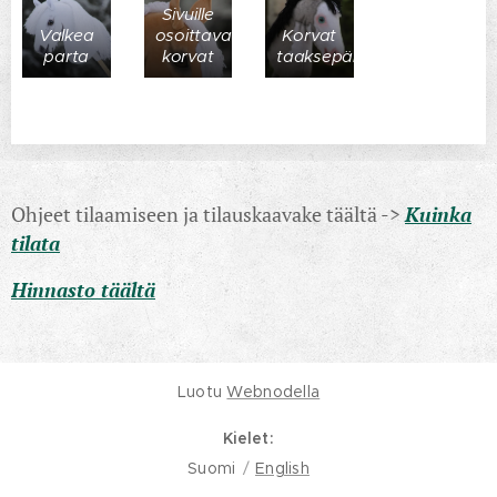
Sivuille
Valkea
osoittavat
Korvat
parta
korvat
taaksepäin
Ohjeet tilaamiseen ja tilauskaavake täältä ->
Kuinka
tilata
Hinnasto täältä
Luotu
Webnodella
Kielet
Suomi
English