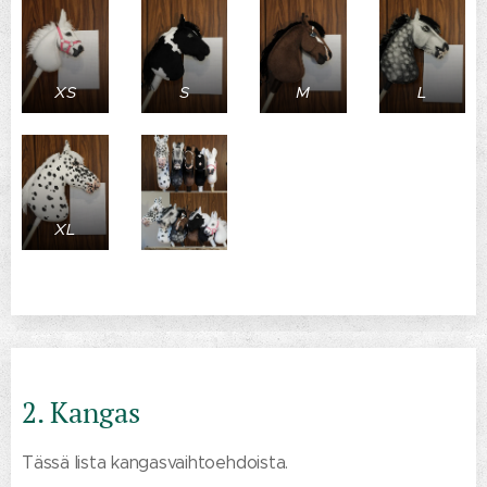
S
M
L
XS
XL
2. Kangas
Tässä lista kangasvaihtoehdoista.