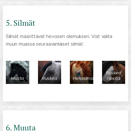
5. Silmät
Silmät määrittävät hevosen olemuksen. Voit valita
muun muassa seuraavanlaiset silmät:
Ruskea
Musta
Ruskea
Herasilmä
ripsillä
6. Muuta