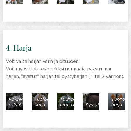
4. Harja
Voit valita harjan värin ja pituuden.
Voit myös tilata esimerkiksi normaalia paksumman
harjan, "avatun" harjan tai pystyharjan (1- tai 2-värinen).
Kaksivärinen
Puolipitkä
Tuuhea
Vuonohe
ratsuharja
harja
mohairharja
Pystyharja
harja