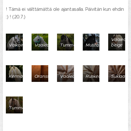
! Tämä ei välttämättä ole ajantasalla. Päivitän kun ehdin
:) ! (20.7.)
Vaalea
Valkoinen
Vaaleanharmaa
Tummanharmaa
Musta
beige
Kerma
Oranssinruskea
Vaaleanruskea
Ruskea
Suklaa
Tummanruskea