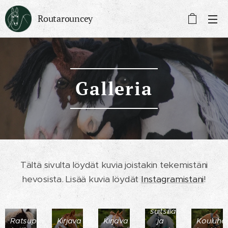
Routarouncey
Galleria
Tältä sivulta löydät kuvia joistakin tekemistäni
hevosista. Lisää kuvia löydät
Instagramistani
!
Poni
turparemmittömillä
suitsilla
Ratsuponi
Kirjava
Kirjava
ja
Kouluhe